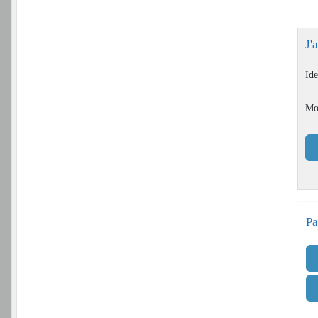
J'
Ide
Mo
Pa